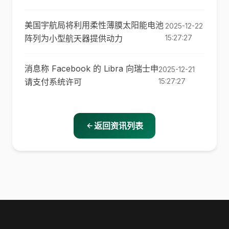
美国宇航局将利用柔性薄膜太阳能电池
2025-12-22
阵列为小型航天器提供动力
15:27:27
消息称 Facebook 的 Libra 向瑞士申
2025-12-21
请支付系统许可
15:27:27
返回资讯列表