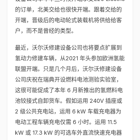
的订单，北美交给也很快开端。跟着交给的
开端，晋级后的电动轮式装载机将供给给客
户，而不是曾经的类型。
最近，沃尔沃修建设备公司也将要点扩展到
氢动力修建车辆，从2021 年头参加欧洲氢能
联盟开端。只是几个月后，沃尔沃修建设备
公司庆祝在瑞典开设燃料电池测验实验室，
这很可能促成了本年 6 月新推出的氢燃料电
池铰接式自卸货车。假如运用 240V 插座或
2 级公共充电站，运用 6 kW 车载充电器为
电动工程车辆充电仅需 6 小时。运用 11.5
kW 或 17.3 kW 的可选车外直流快速充电器