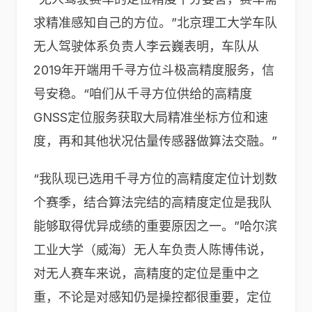
求精准感知自己的方位。”北京理工大学车队
无人驾驶体系负责人李云巍表明，车队从
2019年开端用千寻方位斗极高精度服务，信
号安稳。“咱们从千寻方位供给的高精度
GNSS定位服务获取大局精准坐标方位和速
度，再和其他状况估量传感器做算法交融。”
“我队现已选用千寻方位的高精度定位计划数
个赛季，结合算法完结的高精度定位是我队
能够取得优异成绩的重要原因之一。”哈尔滨
工业大学（威海）无人车负责人陈博伟说，
对无人赛车来说，高精度的定位是重中之
重，不论是对感知仍是操控都很重要，定位