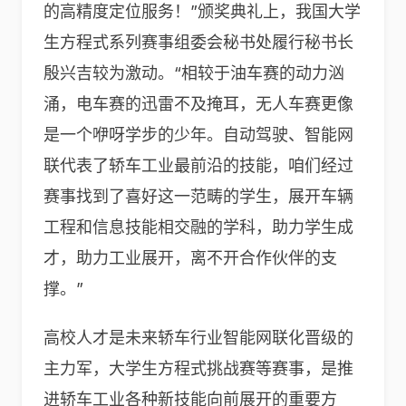
的高精度定位服务！”颁奖典礼上，我国大学
生方程式系列赛事组委会秘书处履行秘书长
殷兴吉较为激动。“相较于油车赛的动力汹
涌，电车赛的迅雷不及掩耳，无人车赛更像
是一个咿呀学步的少年。自动驾驶、智能网
联代表了轿车工业最前沿的技能，咱们经过
赛事找到了喜好这一范畴的学生，展开车辆
工程和信息技能相交融的学科，助力学生成
才，助力工业展开，离不开合作伙伴的支
撑。”
高校人才是未来轿车行业智能网联化晋级的
主力军，大学生方程式挑战赛等赛事，是推
进轿车工业各种新技能向前展开的重要方