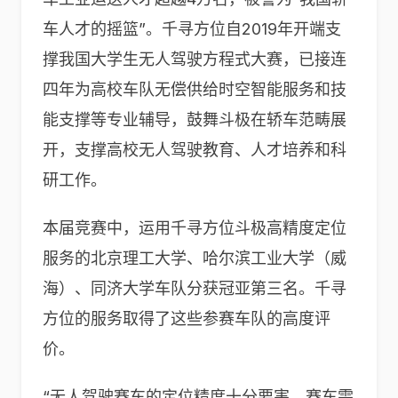
车人才的摇篮”。千寻方位自2019年开端支
撑我国大学生无人驾驶方程式大赛，已接连
四年为高校车队无偿供给时空智能服务和技
能支撑等专业辅导，鼓舞斗极在轿车范畴展
开，支撑高校无人驾驶教育、人才培养和科
研工作。
本届竞赛中，运用千寻方位斗极高精度定位
服务的北京理工大学、哈尔滨工业大学（威
海）、同济大学车队分获冠亚第三名。千寻
方位的服务取得了这些参赛车队的高度评
价。
“无人驾驶赛车的定位精度十分要害，赛车需