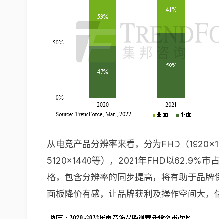
从电竞产品分辨率来看，分为FHD（1920×1080）、
5120×1440等），2021年FHD以62.9
格，包含分辨率的同步提高，将有助于品牌保持
面板降价有感，让品牌获利及操作空间大，估计