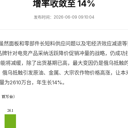
增率收敛至 14%
发布时间：2026-06-09 09:10:04
调告，虽然面板和零部件长短料供应问题以及宅经济效应减退
品牌针对电竞产品采纳活跃降价促销冲量的战略，仍成功拉抬
长动能将减缓，除了出货基期已高，最大变因仍是俄乌抵触
乌抵触引发原油、金属、大宗农作物价格高涨，让本来升高
为2610万台，年生长14%。