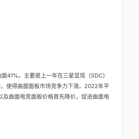
越曲面41%。主要是上一年在三星显现（SDC）
，使得曲面面板市场竞争力下滑。2022年平
，以及曲面电竞面板价格首先降价，促进曲面电