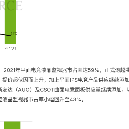
表明，2021年平面电竞液晶监视器市占率达59%，正式逾
提价起伏因而上升，加上平面IPS电竞产品供应继续添加
友达（AUO）及CSOT曲面电竞面板供应量继续添加
竞液晶监视器市占率小幅回升至43%。