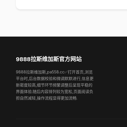
9888拉斯维加斯官方网站
9888拉斯维加斯,pa558.cc✅打开首页,浏览
平台时,后台数据校验和微调默默进行,信息更
新密度较高,细节环节频繁调整后呈现平稳的
界面体验.随后内容排列较为宽松,页面阅读负
担自然减轻,操作流程显得更加流畅.