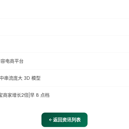
内容电商平台
o 中串流庞大 3D 模型
商家增长2倍|早 8 点档
返回资讯列表