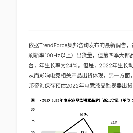
依据TrendForce集邦咨询发布的最新
刷新率100Hz以上）出货量，但第四季大都
台，年生长率为24%。但是，2022年生
从而影响电竞相关产品出货体现，另一方面，俄
邦咨询保存预估2022年电竞液晶监视器出货量