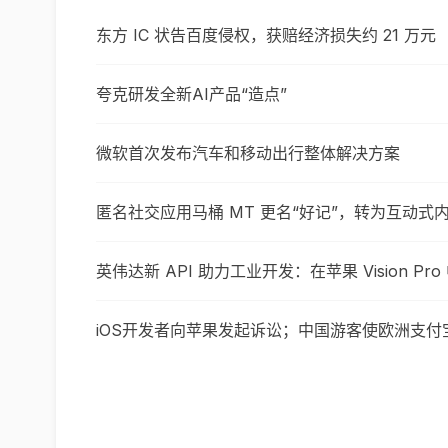
东方 IC 状告百度侵权，获赔经济损失约 21 万元
夸克研发全新AI产品“造点”
微软首次发布汽车和移动出行整体解决方案
匿名社交应用马桶 MT 更名“好记”，转为互动式
英伟达新 API 助力工业开发：在苹果 Vision Pr
iOS开发者向苹果发起诉讼；中国游客使欧洲支付宝