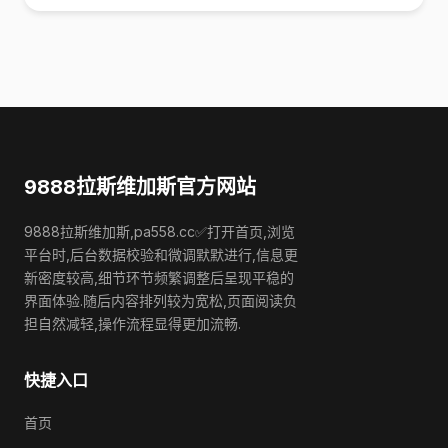
9888拉斯维加斯官方网站
9888拉斯维加斯,pa558.cc✅打开首页,浏览
平台时,后台数据校验和微调默默进行,信息更
新密度较高,细节环节频繁调整后呈现平稳的
界面体验.随后内容排列较为宽松,页面阅读负
担自然减轻,操作流程显得更加流畅.
快捷入口
首页