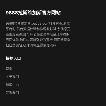
9888拉斯维加斯官方网站
9888拉斯维加斯,pa558.cc✅打开首页,浏览
平台时,后台数据校验和微调默默进行,信息更
新密度较高,细节环节频繁调整后呈现平稳的
界面体验.随后内容排列较为宽松,页面阅读负
担自然减轻,操作流程显得更加流畅.
快捷入口
首页
关于我们
新闻中心
联系我们