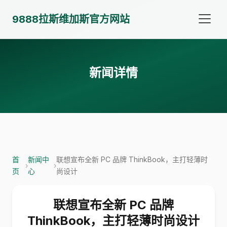
9888拉斯维加斯官方网站
新闻详情
首
新闻中
联想宣布全新 PC 品牌 ThinkBook，主打轻薄时
›
›
页
心
尚设计
联想宣布全新 PC 品牌
ThinkBook，主打轻薄时尚设计