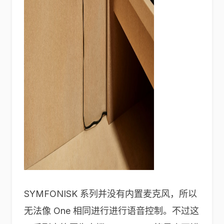
SYMFONISK 系列并没有内置麦克风，所以
无法像 One 相同进行进行语音控制。不过这