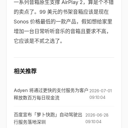
一系列音箱原生支撑 AirPlay 2，算是个不错
的卖点了。99 美元的书架音箱应该是现在
Sonos 价格最低的一款产品，假如想给家里
增加一台日常听听音乐的音箱且要求不高，
它应该是不贰之选了。
相关推荐
Adyen 将通过更快的支付服务为客户
2026-07-01
释放数百万每日现金流
09:10:04
百度宣布「萝卜快跑」自动驾驶出
2026-06-28
行服务落地深圳
09:10:04