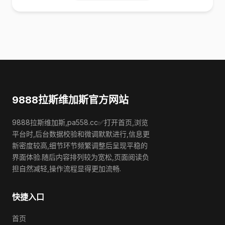
9888拉斯维加斯官方网站
9888拉斯维加斯,pa558.cc✅打开首页,浏览
平台时,后台数据校验和微调默默进行,信息更
新密度较高,细节环节频繁调整后呈现平稳的
界面体验.随后内容排列较为宽松,页面阅读负
担自然减轻,操作流程显得更加流畅.
快捷入口
首页