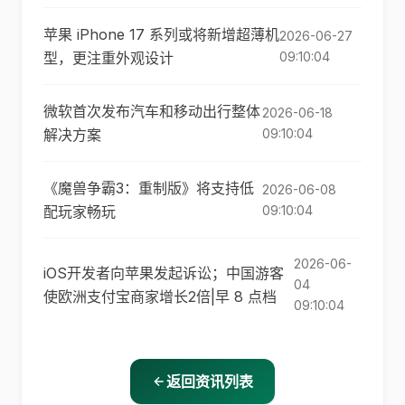
苹果 iPhone 17 系列或将新增超薄机
2026-06-27
型，更注重外观设计
09:10:04
微软首次发布汽车和移动出行整体
2026-06-18
解决方案
09:10:04
《魔兽争霸3：重制版》将支持低
2026-06-08
配玩家畅玩
09:10:04
2026-06-
iOS开发者向苹果发起诉讼；中国游客
04
使欧洲支付宝商家增长2倍|早 8 点档
09:10:04
返回资讯列表