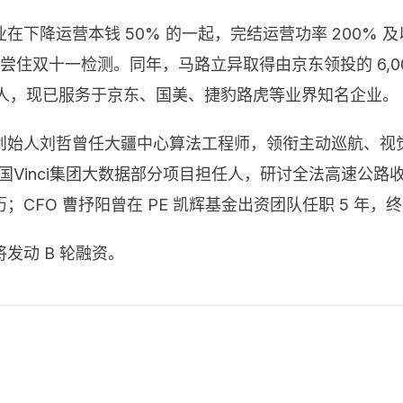
下降运营本钱 50% 的一起，完结运营功率 200% 及
并饱尝住双十一检测。同年，马路立异取得由京东领投的 6,0
器人，现已服务于京东、国美、捷豹路虎等业界知名企业。
创始人刘哲曾任大疆中心算法工程师，领衔主动巡航、视
国Vinci集团大数据部分项目担任人，研讨全法高速公路
历；
CFO 曹抒阳曾在 PE 凯辉基金出资团队任职 5 年
发动 B 轮融资。