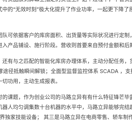
中的“无效时刻”极大化提升了作业功率，一起更下降了
团队可依据客户的库房面积、出货量等实际状况进行定制
进入产品铺设、施行阶段。营收则首要来自预付金额和后
，还有与之匹配的智能化库房办理体系，主动分配任务，
 调度 支撑途径抵触瞬间解锁；全面型监督监控体系 SCAD
一切功用，主动生成报表。
讨的课题，作为创业公司的马路立异有有什么特征锋芒毕
机器人均匀调集数十台机器的水平中，马路立异能够完结
有业界独家技能设备； 其三是马路立异在电商零售、轿车