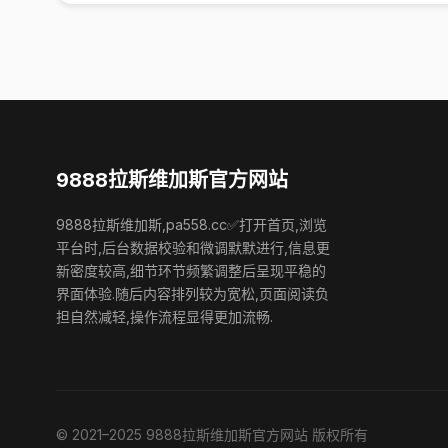
9888拉斯维加斯官方网站
9888拉斯维加斯,pa558.cc✅打开首页,浏览
平台时,后台数据校验和微调默默进行,信息更
新密度较高,细节环节频繁调整后呈现平稳的
界面体验.随后内容排列较为宽松,页面阅读负
担自然减轻,操作流程显得更加流畅.
© 2021–2025 9888拉斯维加斯官方网站 版权所有