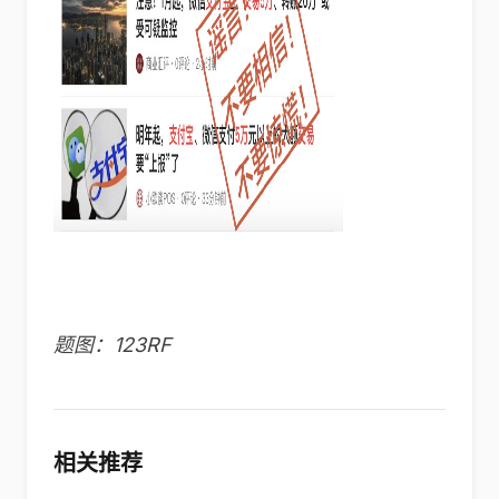
题图：123RF
相关推荐