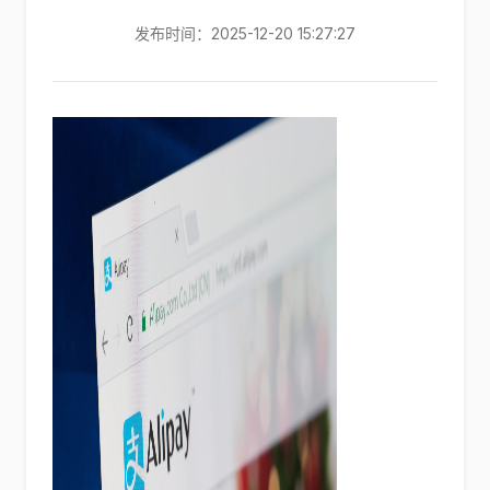
发布时间：2025-12-20 15:27:27