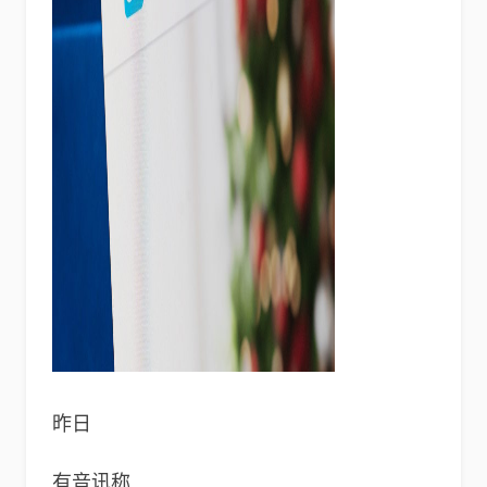
昨日
有音讯称