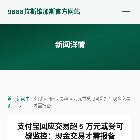
9888拉斯维加斯官方网站
新闻详情
首
新闻中
支付宝回应交易超 5 万元或受可疑监控：现金交易
›
›
页
心
才需报备
支付宝回应交易超 5 万元或受可
疑监控：现金交易才需报备