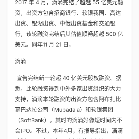
2017 年 4 月，滴滴完结了超越 55 亿美元融
资，出资方包含招商银行、软银我国、高达
出资、银湖出资、中俄出资基金和交通银
行，该轮融资完结后其估值顺畅超越 500 亿
美元。同年11 月 21 日，
滴滴
宣告完结新一轮超 40 亿美元股权融资。据
悉，此轮融资得到中外多家出资组织的大力
支持，滴滴本轮融资的出资方包含阿布扎比
慕巴达拉公司（Mubadala）和软银集团
（SoftBank）。其时的滴滴好像短时间内不
会IPO。不过，本年4月，有报导指出，滴滴