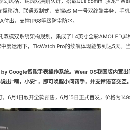
造型规划风格、纯圆双层耐久屏，搭载Qualcomm
骁龙™ Wea
支撑移动、联通双制式，支撑eSIM一号双终端事务，手机
A付出，支撑IP68等级防尘防水。
手表依托双模双系统架构规划，集成了1.4英寸全彩AMOL
运用下，TicWatch Pro的续航体现能够到达5天。当运用
by Google智能手表操作系统。Wear OS我国版内
Pro说出“嘿，小安”，即可唤醒小问帮手，并支撑语音交互
开预订，6月1日敞开全款预售，6月15日正式首发，价格为14