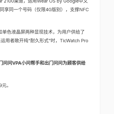
r 2100渠道，运用Wear OS by Google中文
同享同一个号码（仅限4G版别），支撑NFC
ED屏和单色液晶屏两种显现技术，为用户供给了
者敞开纯“耐久形式”时，TicWatch Pro
置出门问问VPA小问帮手和出门问问为顾客供给
。
99元。