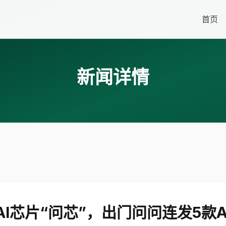
首页
新闻详情
AI芯片“问芯”，出门问问连发5款A