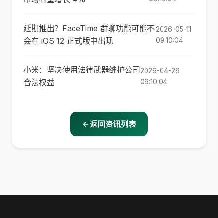
延期推出？FaceTime 群聊功能可能不
2026-05-11
会在 iOS 12 正式版中出现
09:10:04
小米：坚决使用法律武器维护公司
2026-04-29
合法权益
09:10:04
返回资讯列表