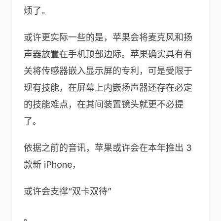
烦了。
或许更实际一些的是，苹果会将麦克风和扬
声器放置在手机顶部边际。苹果确实具有有
关将传感器嵌入显示屏的专利，可是受限于
现有技能，在屏幕上内嵌扬声器还存在必定
的技能难点，在其间装置镜头就更不必提
了。
依据之前的音讯，苹果或许会在本年推出 3
款新 iPhone，
或许会支撑“双卡双待”
。