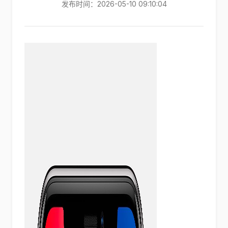
发布时间：2026-05-10 09:10:04