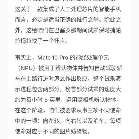
这关于一款集成了人工处理芯片的智能手机
而言，必定是适当正确的推行之举。除此之
外，这给咱们在巴塞罗那期间试乘保时捷帕
拉梅拉找了一个托言。
事实上，Mate 10 Pro 的神经处理单元
（NPU）被用于辨认物体并告知自动驾驶轿
车在上路行进时怎么作出反应。整个试乘演
示进程包含两部分。榜首部分试乘的速度大
约为每小时 5 英里，运用照相机辨认物体。
在这个阶段，咱们被要求从事三项不同使命
中的一项：向左转，向右转以及泊车，每项
使命对应于不同的图片妨碍物。