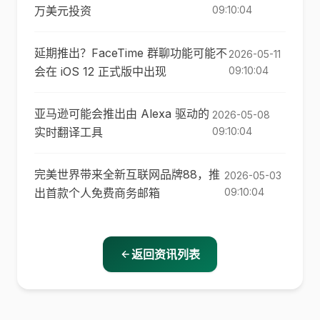
万美元投资
09:10:04
延期推出？FaceTime 群聊功能可能不
2026-05-11
会在 iOS 12 正式版中出现
09:10:04
亚马逊可能会推出由 Alexa 驱动的
2026-05-08
实时翻译工具
09:10:04
完美世界带来全新互联网品牌88，推
2026-05-03
出首款个人免费商务邮箱
09:10:04
返回资讯列表