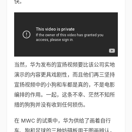
快。
当然，华为发布的宣扬视频要比该公司实地
演示的内容更具戏剧性，而且他们再三坚持
宣扬视频中的小狗和车都是真的，不是电影
编排的作用。一起，这条不幸、茫然不知所
措的狗狗并没有收到任何损伤。
在 MWC 的试乘中，华为供给了画着自行
车、狗和足球的三种妨碍板用于图画辨认，