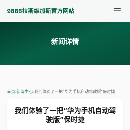
9888拉斯维加斯官方网站
新闻详情
首页
›
新闻中心
›
我们体验了一把“华为手机自动驾驶版”保时捷
我们体验了一把“华为手机自动驾
驶版”保时捷