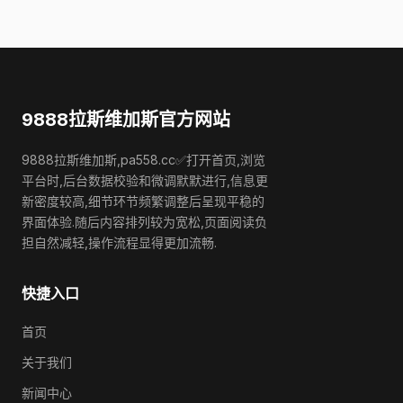
9888拉斯维加斯官方网站
9888拉斯维加斯,pa558.cc✅打开首页,浏览
平台时,后台数据校验和微调默默进行,信息更
新密度较高,细节环节频繁调整后呈现平稳的
界面体验.随后内容排列较为宽松,页面阅读负
担自然减轻,操作流程显得更加流畅.
快捷入口
首页
关于我们
新闻中心