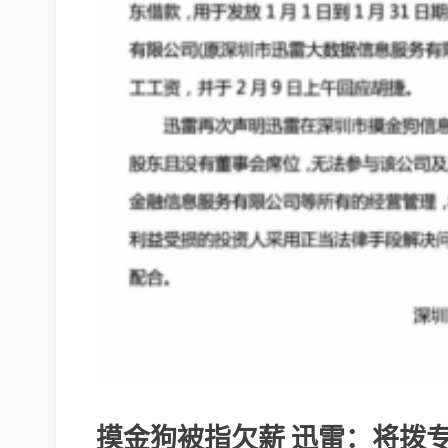
摸金狗被指欠薪 迅雷：将拨