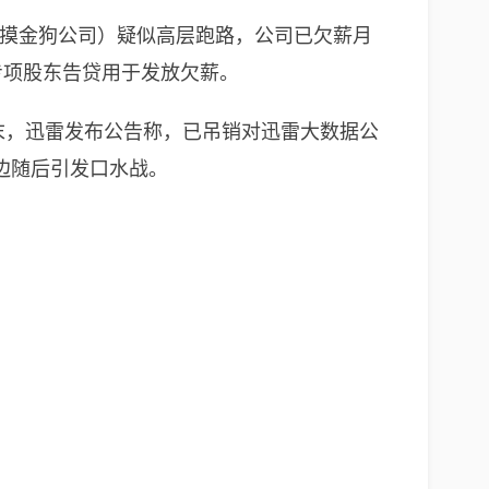
：摸金狗公司）疑似高层跑路，公司已欠薪月
专项股东告贷用于发放欠薪。
年末，迅雷发布公告称，已吊销对迅雷大数据公
边随后引发口水战。