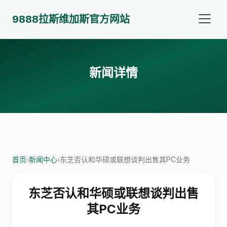
9888拉斯维加斯官方网站
新闻详情
首页
›
新闻中心
›
东芝否认和华硕或联想谈判出售其PC业务
东芝否认和华硕或联想谈判出售
其PC业务