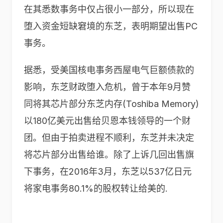
在其悉数事务中仅占很小一部分，所以现在
堕入资金短缺窘境的东芝，表明期望出售PC
事务。
据悉，受美国核电事务西屋电气巨额债款的
影响，东芝财政堕入危机，曾于本年9月赞
同将其芯片部分东芝内存(Toshiba Memory)
以180亿美元出售给贝恩本钱领导的一个财
团。但由于拍卖进程不顺利，东芝并未决定
将芯片部分出售给谁。除了上诉几回出售旗
下事务，在2016年3月，东芝以537亿日元
将家电事务80.1%的股权转让给美的.