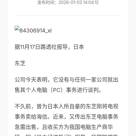
发布时间：2026-01-03 14:04:12
据11月17日路透社报导，日本
东芝
公司今天表明，它没有与任何一家公司就出
售其个人电脑（PC）事务进行谈判。
不久前，曾为日本人所自豪的东芝刚将电视
事务卖给海信。近来，又传出东芝电脑事务
急需出售，且收买方为我国电脑生产商华