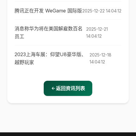
腾讯正在开发 WeGame 国际版
2025-12-22 14:04:12
消息称华为将在美国解雇数百名
2025-12-21
员工
14:04:12
2023上海车展：仰望U8豪华版、
2025-12-18
越野玩家
14:04:12
返回资讯列表