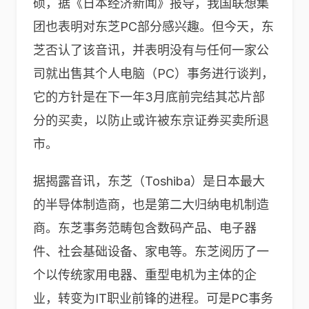
硕，据《日本经济新闻》报导，我国联想集
团也表明对东芝PC部分感兴趣。但今天，东
芝否认了该音讯，并表明没有与任何一家公
司就出售其个人电脑（PC）事务进行谈判，
它的方针是在下一年3月底前完结其芯片部
分的买卖，以防止或许被东京证券买卖所退
市。
据揭露音讯，东芝（Toshiba）是日本最大
的半导体制造商，也是第二大归纳电机制造
商。东芝事务范畴包含数码产品、电子器
件、社会基础设备、家电等。东芝阅历了一
个以传统家用电器、重型电机为主体的企
业，转变为IT职业前锋的进程。可是PC事务