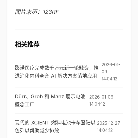
图片来历：123RF
相关推荐
2026-01-
影诺医疗完成数千万元新一轮融资，推
09
进消化内科全套 AI 解决方案落地应用
14:04:12
Dürr、Grob 和 Manz 展示电池
2026-01-06
概念工厂
14:04:12
现代的 XCIENT 燃料电池卡车登陆以
2025-12-27
色列以帮助减少排放
14:04:12