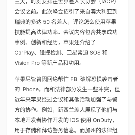
三天，时刻安排在世界差人长协会（IACP）
会议之前。此次峰会招引了来自澳大利亚到
瑞典的多达 50 名差人，评论怎么使用苹果
技能提高法律功率。会议内容包含共享成功
事例、创新和经历，苹果还介绍了
CarPlay、碰撞检测、卫星紧迫 SOS 和
Vision Pro 等新产品和功用。
苹果尽管曾因回绝帮忙 FBI 破解恐惧袭击者
的 iPhone，而和法律部分发生一些冲突，但
近年来苹果经过会议和其他活动加强了与警
方的协作。例如，新西兰差人展现了他们与
本地开发者协作开发的 iOS 使用 OnDuty，
用于存储和拜访警务信息。而加州的法律组