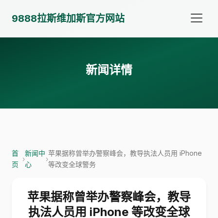
9888拉斯维加斯官方网站
新闻详情
首
新闻中
苹果据称曾举办警察峰会，教导执法人员用 iPhone
›
›
页
心
等改变全球警务
苹果据称曾举办警察峰会，教导
执法人员用 iPhone 等改变全球