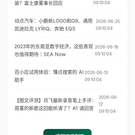
装？富士康董事长回应
09:10:04
动点汽车：小鹏新LOGO和G9、通用
2026-06-25
凯迪拉克 LYRIQ、奔驰 EQS
09:10:04
2023年的东南亚数字经济，这些表现
2026-06-18
也值得期待｜SEA Now
09:10:04
百小应试用体验：懂点搜索的 AI
2026-06-13
助手
09:10:04
2026-06-
【图文评测】讯飞最新录音笔上手评：
12
周董的新歌这回能听清了？A1 请回答
09:10:04