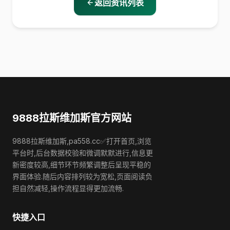
返回资讯列表
9888拉斯维加斯官方网站
9888拉斯维加斯,pa558.cc✅打开首页,浏览
平台时,后台数据校验和微调默默进行,信息更
新密度较高,细节环节频繁调整后呈现平稳的
界面体验.随后内容排列较为宽松,页面阅读负
担自然减轻,操作流程显得更加流畅.
快捷入口