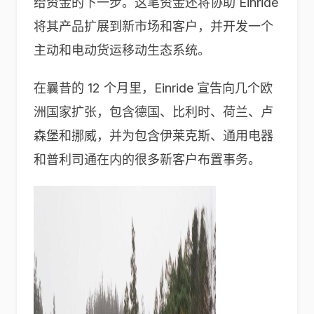
给资金的下一步。这笔资金还将协助 Einride
将其产品扩展到新市场和客户，并开发一个
主动和电动货运移动生态系统。
在曩昔的 12 个月里，Einride 宣告向几个欧
洲国家扩张，包含德国、比利时、荷兰、卢
森堡和挪威，并为包含伊莱克斯、通用电器
和普利司通在内的很多新客户布置事务。