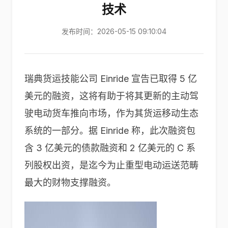
技术
发布时间：2026-05-15 09:10:04
瑞典货运技能公司 Einride 宣告已取得 5 亿
美元的融资，这将有助于将其更新的主动驾
驶电动货车推向市场，作为其货运移动生态
系统的一部分。据 Einride 称，此次融资包
含 3 亿美元的债款融资和 2 亿美元的 C 系
列股权出资，是迄今为止重型电动运送范畴
最大的财物支撑融资。