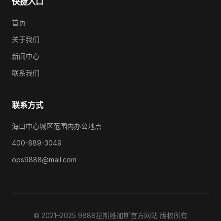
快捷入口
首页
关于我们
新闻中心
联系我们
联系方式
海口中心城区范围内办公地点
400-889-3049
ops9888@mail.com
© 2021–2025 9888拉斯维加斯官方网站 版权所有