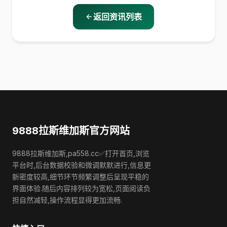
返回资讯列表
9888拉斯维加斯官方网站
9888拉斯维加斯,pa558.cc✅打开首页,浏览
平台时,后台数据校验和微调默默进行,信息更
新密度较高,细节环节频繁调整后呈现平稳的
界面体验.随后内容排列较为宽松,页面阅读负
担自然减轻,操作流程显得更加流畅.