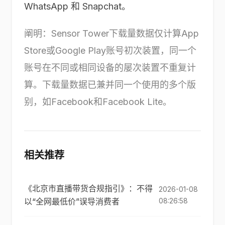
WhatsApp 和 Snapchat。
阐明：Sensor Tower下载量数据仅计算App
Store或Google Play账号初次装置，同一个
账号在不同或相同设备的屡次装置不重复计
算。下载量数据已兼并同一个使用的多个版
别，如Facebook和Facebook Lite。
相关推荐
《北京市直播带货合规指引》：不得
2026-01-08
以“全网最低价”误导消费者
08:26:58