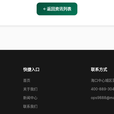
返回资讯列表
快捷入口
联系方式
首页
海口中心城区
关于我们
400-889-30
新闻中心
ops9888@mai
联系我们