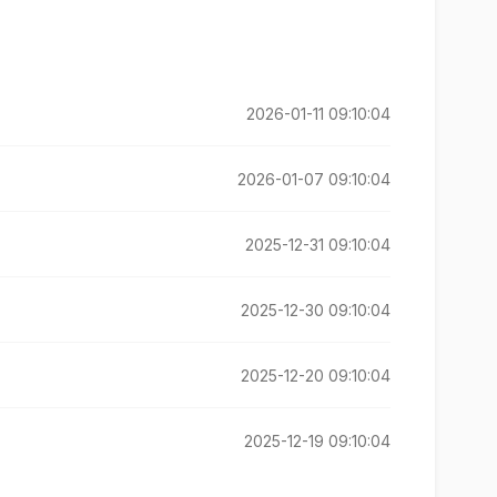
2026-01-11 09:10:04
2026-01-07 09:10:04
2025-12-31 09:10:04
2025-12-30 09:10:04
2025-12-20 09:10:04
2025-12-19 09:10:04