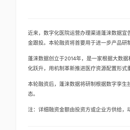
近来，数字化医院运营办理渠道蓬涞数据宣
金跟投。本轮融资将首要用于进一步产品研
蓬涞数据创立于2014年，是一家根据大数
化跃升，用机制革新推进医疗资源配置形式
本轮融资后，蓬涞数据将研制根据数字孪生技
态。
注：详细融资金额由投资方或企业方供给，