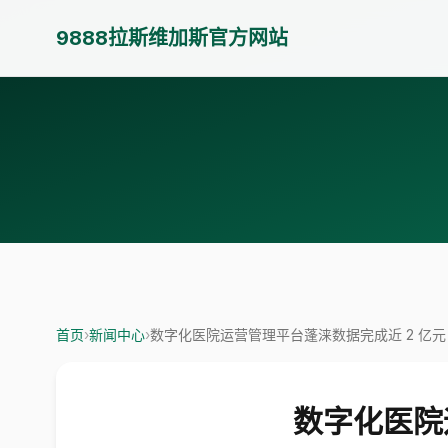
9888拉斯维加斯官方网站
首页
›
新闻中心
›
数字化医院运营管理平台蓬涞数据完成近 2 亿元 
数字化医院