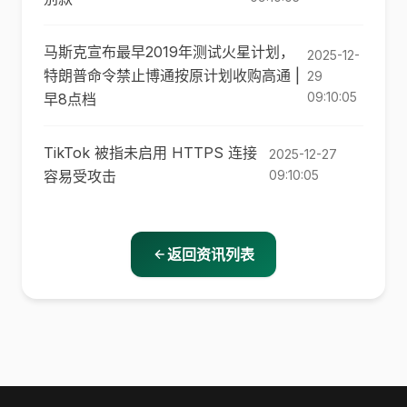
马斯克宣布最早2019年测试火星计划，
2025-12-
特朗普命令禁止博通按原计划收购高通 |
29
09:10:05
早8点档
TikTok 被指未启用 HTTPS 连接
2025-12-27
容易受攻击
09:10:05
返回资讯列表