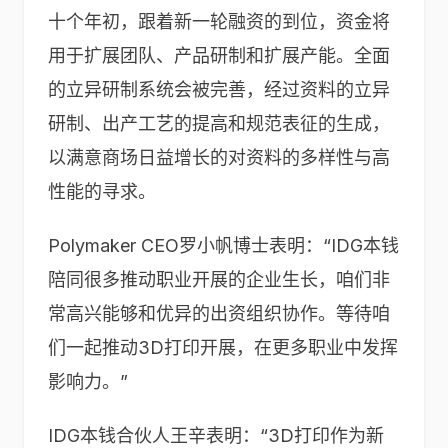
十个年初，跟着新一轮融资的到位，资金将
用于扩展团队、产品研制和扩展产能。全面
的立异研制系统会被完善，经过资料的立异
研制、出产工艺的提高和规范表征的生成，
以满意商场日益增长的对资料的多样性与高
性能的寻求。
Polymaker CEO罗小帆博士表明：“IDG本钱
陪同很多推动职业开展的企业生长，咱们非
常高兴能够和优异的出资组织协作。等待咱
们一起推动3D打印开展，在更多职业中发挥
影响力。”
IDG本钱合伙人王辛表明：“3D打印作为新