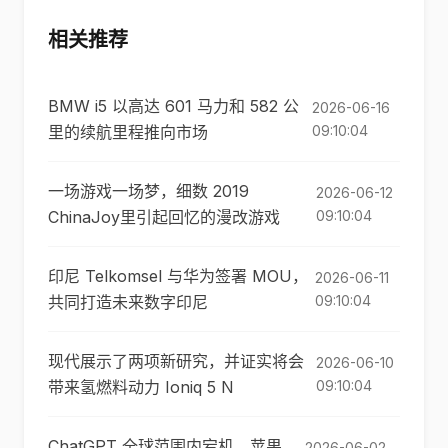
相关推荐
BMW i5 以高达 601 马力和 582 公
2026-06-16
里的续航里程推向市场
09:10:04
一场游戏一场梦，细数 2019
2026-06-12
ChinaJoy里引起回忆的漫改游戏
09:10:04
印尼 Telkomsel 与华为签署 MOU，
2026-06-11
共同打造未来数字印尼
09:10:04
现代展示了两项新研究，并证实将会
2026-06-10
带来氢燃料动力 Ioniq 5 N
09:10:04
ChatGPT 全球范围内宕机，苹果
2026-06-02