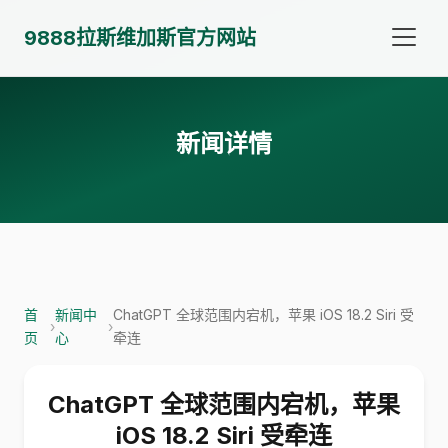
9888拉斯维加斯官方网站
新闻详情
首
新闻中
ChatGPT 全球范围内宕机，苹果 iOS 18.2 Siri 受
›
›
页
心
牵连
ChatGPT 全球范围内宕机，苹果
iOS 18.2 Siri 受牵连