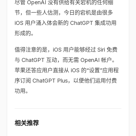
尽管 OpenAI 没有供给有关宕机的任何细
节，但一些人估测，今日的宕机是由很多
iOS 用户涌入体会新的 ChatGPT 集成功用
形成的。
值得注意的是，iOS 用户能够经过 Siri 免费
与 ChatGPT 互动，而无需 OpenAI 帐户。
苹果还答应用户直接从 iOS 的“设置”应用程
序订阅 ChatGPT Plus，以便他们运用付费
功用。
相关推荐