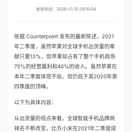
发布时间：2026-01-10 09:10:04
依据 Counterpoint 发布的最新陈述，2021
年二季度，虽然苹果对全球手机出货量的奉
献只要13%，但苹果却占有了整个手机商场
75%的经营赢利和40%的收入。虽然苹果在
本年二季度体现不俗，但仍低于其2020年第
四季度的顶峰。
以下为具体内容：
从出货量的视点来看，全球智能手机品牌商
排名不断改变，比方小米在2021年二季度成