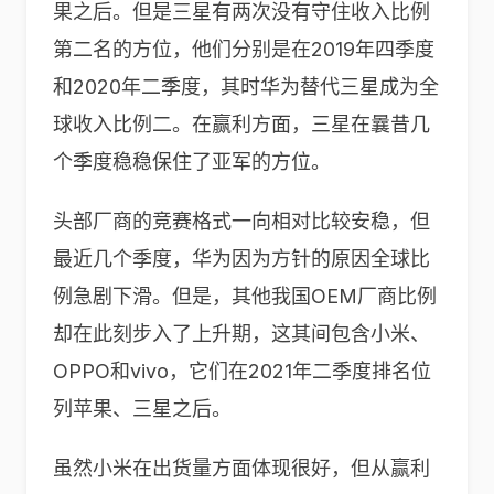
果之后。但是三星有两次没有守住收入比例
第二名的方位，他们分别是在2019年四季度
和2020年二季度，其时华为替代三星成为全
球收入比例二。在赢利方面，三星在曩昔几
个季度稳稳保住了亚军的方位。
头部厂商的竞赛格式一向相对比较安稳，但
最近几个季度，华为因为方针的原因全球比
例急剧下滑。但是，其他我国OEM厂商比例
却在此刻步入了上升期，这其间包含小米、
OPPO和vivo，它们在2021年二季度排名位
列苹果、三星之后。
虽然小米在出货量方面体现很好，但从赢利