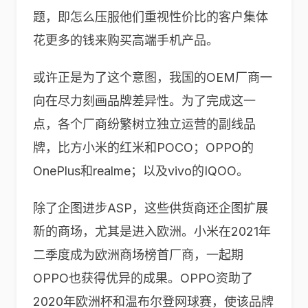
题，即怎么压服他们重视性价比的客户集体
花更多的钱来购买高端手机产品。
或许正是为了这个意图，我国的OEM厂商一
向在尽力刻画品牌差异性。为了完成这一
点，各个厂商纷繁树立独立运营的副线品
牌，比方小米的红米和POCO；OPPO的
OnePlus和realme；以及vivo的IQOO。
除了企图进步ASP，这些供货商还企图扩展
新的商场，尤其是进入欧洲。小米在2021年
二季度成为欧洲商场榜首厂商，一起期
OPPO也获得优异的成果。OPPO资助了
2020年欧洲杯和温布尔登网球赛，使该品牌