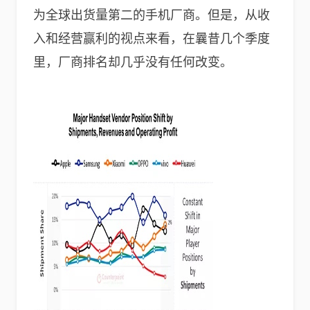
为全球出货量第二的手机厂商。但是，从收
入和经营赢利的视点来看，在曩昔几个季度
里，厂商排名却几乎没有任何改变。