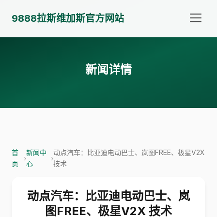
9888拉斯维加斯官方网站
新闻详情
首
新闻中
动点汽车：比亚迪电动巴士、岚图FREE、极星V2X
›
›
页
心
技术
动点汽车：比亚迪电动巴士、岚
图FREE、极星V2X 技术