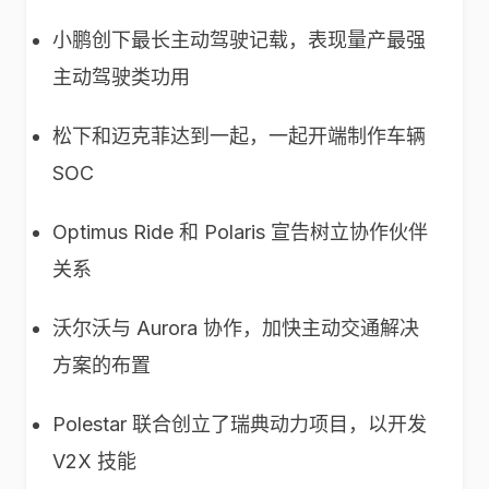
小鹏创下最长主动驾驶记载，表现量产最强
主动驾驶类功用
松下和迈克菲达到一起，一起开端制作车辆
SOC
Optimus Ride 和 Polaris 宣告树立协作伙伴
关系
沃尔沃与 Aurora 协作，加快主动交通解决
方案的布置
Polestar 联合创立了瑞典动力项目，以开发
V2X 技能