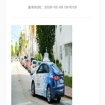
发布时间：2026-05-06 09:10:05