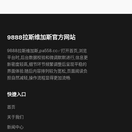
9888拉斯维加斯官方网站
9888拉斯维加斯,pa558.cc✅打开首页,浏览
平台时,后台数据校验和微调默默进行,信息更
新密度较高,细节环节频繁调整后呈现平稳的
界面体验.随后内容排列较为宽松,页面阅读负
担自然减轻,操作流程显得更加流畅.
快捷入口
首页
关于我们
新闻中心