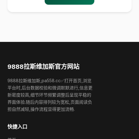
9888拉斯维加斯官方网站
9888拉斯维加斯,pa558.cc✅打开首页,浏览
平台时,后台数据校验和微调默默进行,信息更
新密度较高,细节环节频繁调整后呈现平稳的
界面体验.随后内容排列较为宽松,页面阅读负
担自然减轻,操作流程显得更加流畅.
快捷入口