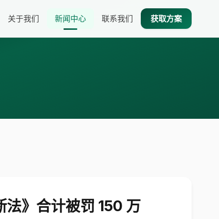
关于我们
新闻中心
联系我们
获取方案
》合计被罚 150 万