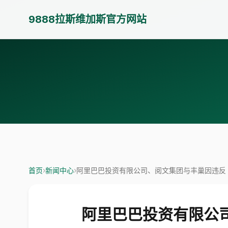
9888拉斯维加斯官方网站
首页
›
新闻中心
›
阿里巴巴投资有限公司、阅文集团与丰巢因违反《反
阿里巴巴投资有限公司