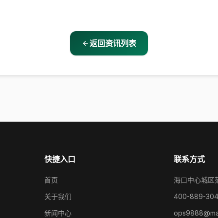
返回资讯列表
快捷入口
联系方式
首页
海口中心城区
关于我们
400-889-30
新闻中心
ops9888@mai