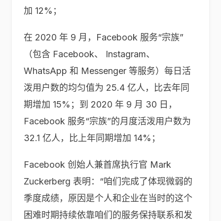
加 12%；
在 2020 年 9 月，Facebook 服务“宗族”
（包含 Facebook、 Instagram、
WhatsApp 和 Messenger 等服务）每日活
泼用户数的均匀值为 25.4 亿人，比去年同
期增加 15%；到 2020 年 9 月 30 日，
Facebook 服务“宗族”的月度活泼用户数为
32.1 亿人，比上年同期增加 14%；
Facebook 创始人兼首席执行官 Mark
Zuckerberg 表明：“咱们完成了体现微弱的
季度成绩，原因是个人和企业在当时的这个
困难时期持续依靠咱们的服务保持联系和发