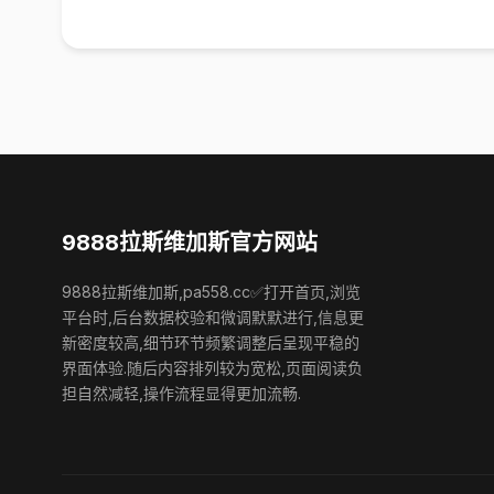
9888拉斯维加斯官方网站
9888拉斯维加斯,pa558.cc✅打开首页,浏览
平台时,后台数据校验和微调默默进行,信息更
新密度较高,细节环节频繁调整后呈现平稳的
界面体验.随后内容排列较为宽松,页面阅读负
担自然减轻,操作流程显得更加流畅.