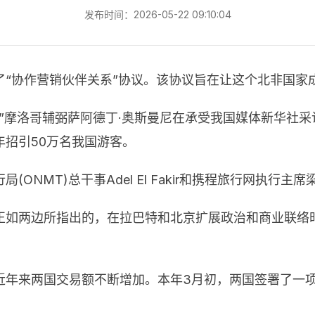
发布时间：2026-05-22 09:10:04
了“协作营销伙伴关系”协议。该协议旨在让这个北非国家
”摩洛哥辅弼萨阿德丁·奥斯曼尼在承受我国媒体新华社
招引50万名我国游客。
NMT)总干事Adel El Fakir和携程旅行网执行主
正如两边所指出的，在拉巴特和北京扩展政治和商业联络
近年来两国交易额不断增加。本年3月初，两国签署了一项