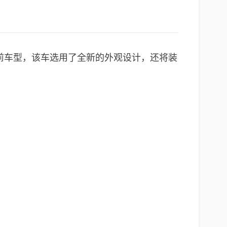
此前车型，该车选用了全新的外观设计，还将装