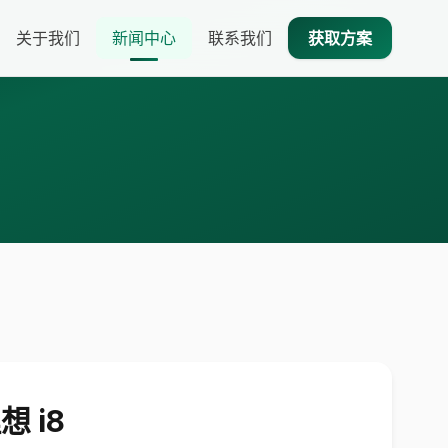
关于我们
新闻中心
联系我们
获取方案
 i8