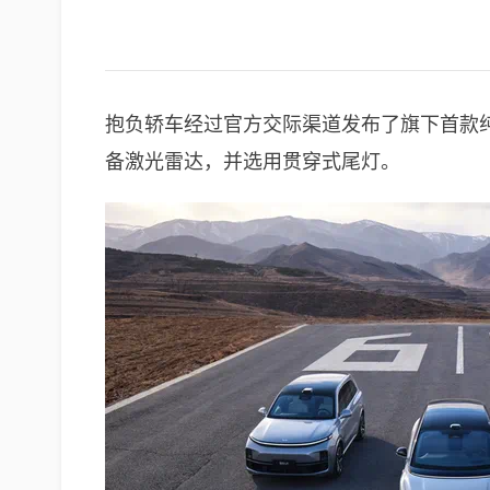
抱负轿车经过官方交际渠道发布了旗下首款纯
备激光雷达，并选用贯穿式尾灯。