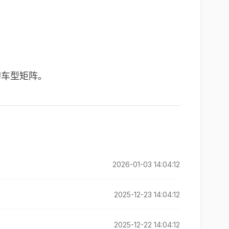
的车型矩阵。
2026-01-03 14:04:12
2025-12-23 14:04:12
2025-12-22 14:04:12