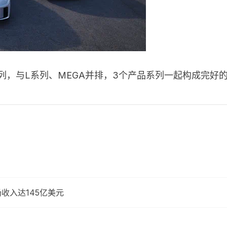
系列，与L系列、MEGA并排，3个产品系列一起构成完好
市场收入达145亿美元