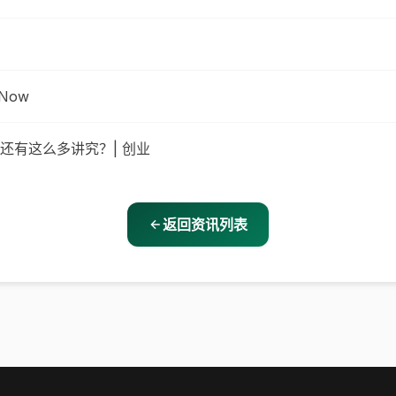
Now
还有这么多讲究？| 创业
返回资讯列表