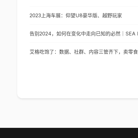
2023上海车展：仰望U8豪华版、越野玩家
告别2024，如何在变化中走向已知的必然｜SEA 
艾格吃饱了：数据、社群、内容三管齐下，卖零食