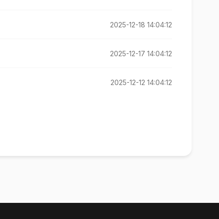
2025-12-18 14:04:12
2025-12-17 14:04:12
2025-12-12 14:04:12