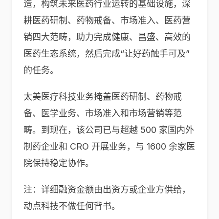
造，构筑未来医药行业运转的基础设施，深
耕医药研制、药物戒备、市场准入、医药营
销四大范畴，助力完成健康、昌盛、高效的
医药生态系统，然后完成“让好药触手可及”
的任务。
太美医疗科技业务掩盖医药研制、药物戒
备、医学业务、市场准入和市场营销等范
畴。到现在，该公司已与超越 500 家国内外
制药企业和 CRO 开展业务，与 1600 余家医
院保持稳定协作。
注：详细融资金额由出资方或企业方供给，
动点科技不做任何背书。