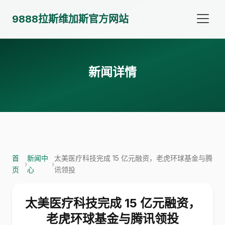
9888拉斯维加斯官方网站
新闻详情
首
新闻中
太美医疗科技完成 15 亿元融资，老虎环球基金与腾
›
›
页
心
讯领投
太美医疗科技完成 15 亿元融资，
老虎环球基金与腾讯领投