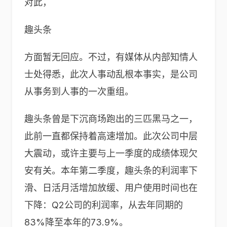
对此，
趣头条
方面暂无回应。不过，有媒体从内部知情人
士处得悉，此次人事动乱根本事实，是公司
从事务到人事的一次重组。
趣头条曾是下沉商场跑出的三匹黑马之一，
此前一直都保持着高速增加。此次公司中层
大震动，或许主要与上一季度的成绩体现欠
安有关。本年第二季度，趣头条的利润率下
滑、日活月活增加放缓、用户使用时间也在
下降：Q2公司的利润率，从去年同期的
83%降至本年的73.9%。