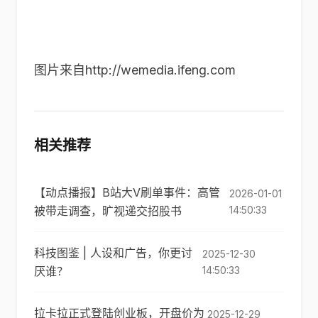
图片来自http://wemedia.ifeng.com
相关推荐
【动点播报】B站大V刷单事件：高管
2026-01-01
被带走调查，旷视递交招股书
14:50:33
科技图鉴 | 人设和广告，你更讨
2025-12-30
厌谁？
14:50:33
拉卡拉正式登陆创业板，开盘价为
2025-12-29