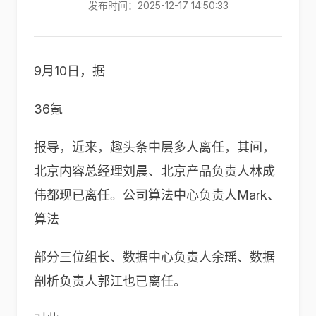
发布时间：2025-12-17 14:50:33
9月10日，据
36氪
报导，近来，趣头条中层多人离任，其间，
北京内容总经理刘晨、北京产品负责人林成
伟都现已离任。公司算法中心负责人Mark、
算法
部分三位组长、数据中心负责人余瑶、数据
剖析负责人郭江也已离任。