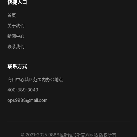
快捷入口
首页
关于我们
新闻中心
联系我们
联系方式
海口中心城区范围内办公地点
400-889-3049
ops9888@mail.com
© 2021–2025 9888拉斯维加斯官方网站 版权所有