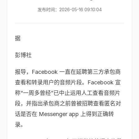
发布时间：2026-05-16 09:10:04
据
彭博社
报导，Facebook 一直在延聘第三方承包商
查看和转录用户的音频片段。Facebook 宣
称“一周多曾经”已中止运用人工查看音频片
段，并指出承包商之前曾被招聘查看匿名对
话是否在 Messenger app 上得到正确转
录。