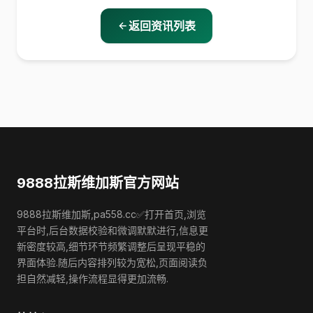
返回资讯列表
9888拉斯维加斯官方网站
9888拉斯维加斯,pa558.cc✅打开首页,浏览
平台时,后台数据校验和微调默默进行,信息更
新密度较高,细节环节频繁调整后呈现平稳的
界面体验.随后内容排列较为宽松,页面阅读负
担自然减轻,操作流程显得更加流畅.