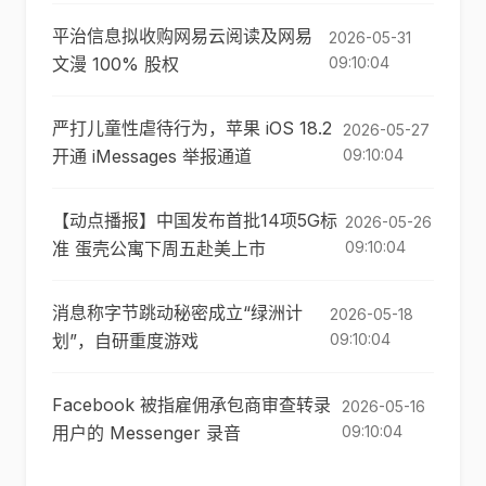
平治信息拟收购网易云阅读及网易
2026-05-31
文漫 100% 股权
09:10:04
严打儿童性虐待行为，苹果 iOS 18.2
2026-05-27
开通 iMessages 举报通道
09:10:04
【动点播报】中国发布首批14项5G标
2026-05-26
准 蛋壳公寓下周五赴美上市
09:10:04
消息称字节跳动秘密成立“绿洲计
2026-05-18
划”，自研重度游戏
09:10:04
Facebook 被指雇佣承包商审查转录
2026-05-16
用户的 Messenger 录音
09:10:04