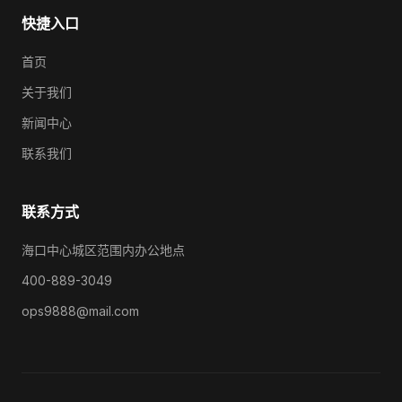
快捷入口
首页
关于我们
新闻中心
联系我们
联系方式
海口中心城区范围内办公地点
400-889-3049
ops9888@mail.com