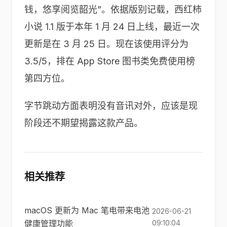
钱，悠享阅览韶光”。依据版别记载，西红柿
小说 1.1 版于本年 1 月 24 日上线，最近一次
更新是在 3 月 25 日。现在该使用评分为
3.5/5，排在 App Store 图书类免费使用榜
第四方位。
字节跳动方面表明没有音讯对外，应该是现
阶段还不期望揭露这款产品。
相关推荐
macOS 更新为 Mac 笔电带来电池
2026-06-21
健康管理功能
09:10:04