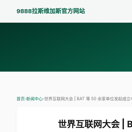
9888拉斯维加斯官方网站
首页
›
新闻中心
›
世界互联网大会 | BAT 等 50 余家单位发起
世界互联网大会 | 