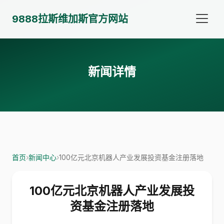
9888拉斯维加斯官方网站
新闻详情
首页
›
新闻中心
›
100亿元北京机器人产业发展投资基金注册落地
100亿元北京机器人产业发展投
资基金注册落地