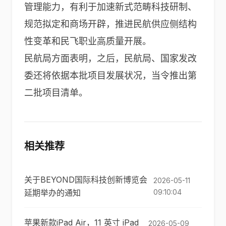
管理能力，有利于加速新式范畴科技研制、
规范拟定和商场开辟，推进民航供应侧结构
性变革和民飞职业高质量开展。
民航局方面表明，之后，民航局、国家发改
委还将依据本批项目发展状况，当令推出第
二批项目清单。
相关推荐
关于BEYOND国际科技创新博览会
2026-05-11
延期举办的通知
09:10:04
苹果新款iPad Air，11 英寸 iPad
2026-05-09