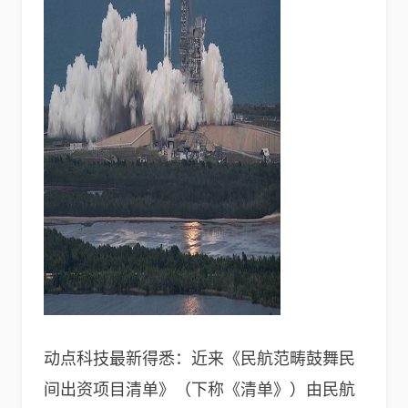
动点科技最新得悉：近来《民航范畴鼓舞民
间出资项目清单》（下称《清单》）由民航