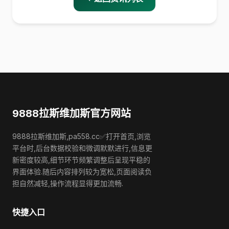
9888拉斯维加斯官方网站
9888拉斯维加斯,pa558.cc✅打开首页,浏览
平台时,后台数据校验和微调默默进行,信息更
新密度较高,细节环节频繁调整后呈现平稳的
界面体验.随后内容排列较为宽松,页面阅读负
担自然减轻,操作流程显得更加流畅.
快捷入口