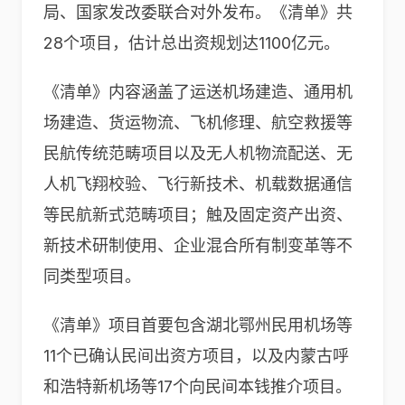
局、国家发改委联合对外发布。《清单》共
28个项目，估计总出资规划达1100亿元。
《清单》内容涵盖了运送机场建造、通用机
场建造、货运物流、飞机修理、航空救援等
民航传统范畴项目以及无人机物流配送、无
人机飞翔校验、飞行新技术、机载数据通信
等民航新式范畴项目；触及固定资产出资、
新技术研制使用、企业混合所有制变革等不
同类型项目。
《清单》项目首要包含湖北鄂州民用机场等
11个已确认民间出资方项目，以及内蒙古呼
和浩特新机场等17个向民间本钱推介项目。