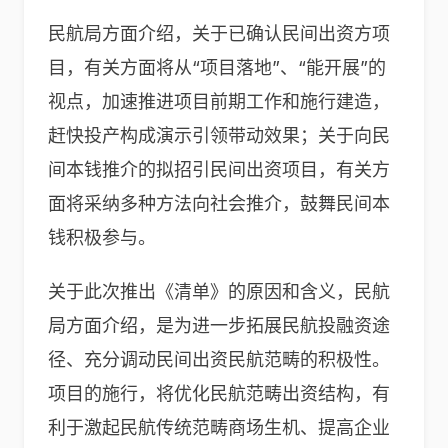
民航局方面介绍，关于已确认民间出资方项
目，有关方面将从“项目落地”、“能开展”的
视点，加速推进项目前期工作和施行建造，
赶快投产构成演示引领带动效果；关于向民
间本钱推介的拟招引民间出资项目，有关方
面将采纳多种方法向社会推介，鼓舞民间本
钱积极参与。
关于此次推出《清单》的原因和含义，民航
局方面介绍，是为进一步拓展民航投融资途
径、充分调动民间出资民航范畴的积极性。
项目的施行，将优化民航范畴出资结构，有
利于激起民航传统范畴商场生机、提高企业