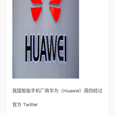
我国智能手机厂商华为（Huawei）周四经过
官方 Twitter