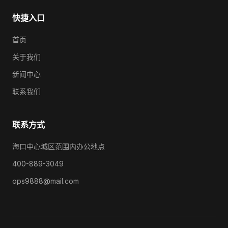
快捷入口
首页
关于我们
新闻中心
联系我们
联系方式
海口中心城区范围内办公地点
400-889-3049
ops9888@mail.com