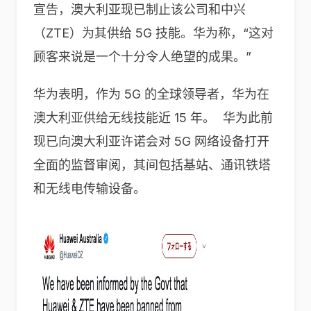
宣告，澳大利亚现已制止该公司和中兴
（ZTE）为其供给 5G 技能。华为称，“这对
顾客来说是一个十分令人绝望的成果。”
华为表明，作为 5G 的全球领导者，华为在
澳大利亚供给无线技能近 15 年。 华为此前
现已向澳大利亚许诺会对 5G 网络设备打开
全面的监督审阅，其间包括基站、通讯铁塔
和无线电传输设备。