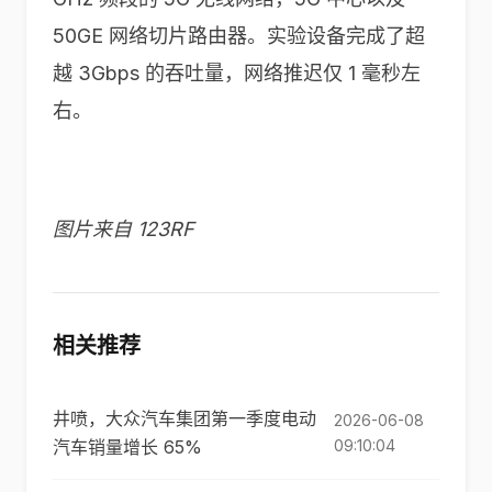
50GE 网络切片路由器。实验设备完成了超
越 3Gbps 的吞吐量，网络推迟仅 1 毫秒左
右。
图片来自 123RF
相关推荐
井喷，大众汽车集团第一季度电动
2026-06-08
汽车销量增长 65%
09:10:04