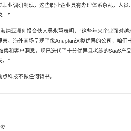
过职业调研制现，这些职业企业具有办理体系杂乱，人员
。”
G海纳亚洲创投合伙人吴永慧表明，“这些年来企业面对
害。海外商场呈现了像Anaplan这类优异的公司，咱
堆集和客户洞悉，现已迭代了十分优异且老练的SaaS产
。”
动点科技不做任何背书。
融资