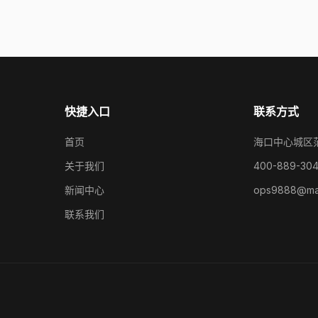
快捷入口
联系方式
首页
海口中心城区
关于我们
400-889-30
新闻中心
ops9888@mai
联系我们