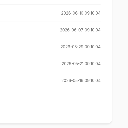
2026-06-10 09:10:04
2026-06-07 09:10:04
2026-05-29 09:10:04
2026-05-21 09:10:04
2026-05-16 09:10:04