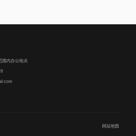
范围内办公地点
49
l.com
网站地图