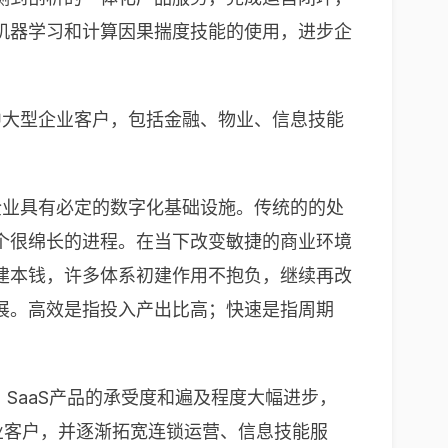
机器学习和计算因果揣度技能的使用，进步企
数家中大型企业客户，包括金融、物业、信息技能
企业具有必定的数字化基础设施。传统的的处
个很绵长的进程。在当下改变敏捷的商业环境
建本钱，许多体系初建作用不抱负，继续再改
展。高效是指投入产出比高；快速是指周期
，SaaS产品的承受度和遍及程度大幅进步，
业客户，并逐渐拓宽连锁运营、信息技能服