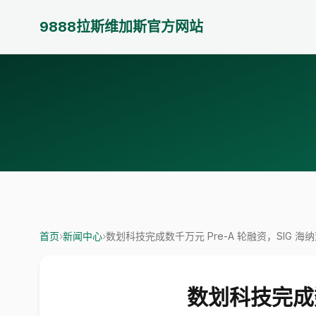
9888拉斯维加斯官方网站
首页
›
新闻中心
›
数划科技完成数千万元 Pre-A 轮融资，SIG 
数划科技完成数