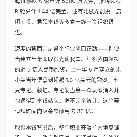
腾讯领投 A 轮算计 5300 万美金，鼎晖领投
B 轮算计 1.44 亿美金，还有北极光创投、启
明创投、君联本钱等多家一线出资组织跟
进。
速度的背面则是整个职业风口正劲——猩便
当建立半年即取得光速我国、红杉我国领投
的近 5 亿人民币融资，上一年 6 月建立的果
小美当年便拿到超越 1.3 亿美元的融资，七
只考拉、领蛙、考拉便当等一众玩家涌入并
快速得到本钱站队。据不完全统计，这个赛
道短时间内吸金总额高达 30 亿。
取得本钱背书后，整个职业开端扩大地盘铺