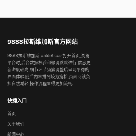
9888拉斯维加斯官方网站
9888拉斯维加斯,pa558.cc✅打开首页,浏览
平台时,后台数据校验和微调默默进行,信息更
新密度较高,细节环节频繁调整后呈现平稳的
界面体验.随后内容排列较为宽松,页面阅读负
担自然减轻,操作流程显得更加流畅.
快捷入口
首页
关于我们
新闻中心