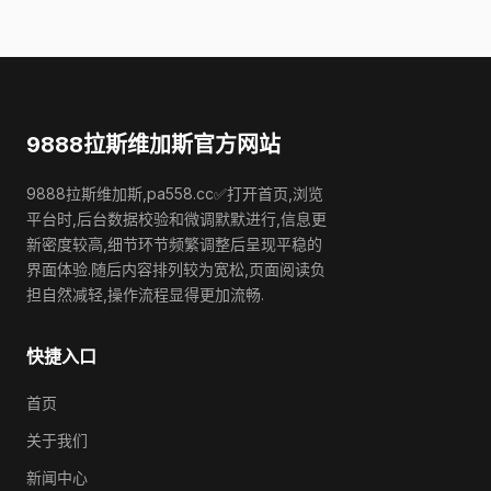
9888拉斯维加斯官方网站
9888拉斯维加斯,pa558.cc✅打开首页,浏览
平台时,后台数据校验和微调默默进行,信息更
新密度较高,细节环节频繁调整后呈现平稳的
界面体验.随后内容排列较为宽松,页面阅读负
担自然减轻,操作流程显得更加流畅.
快捷入口
首页
关于我们
新闻中心