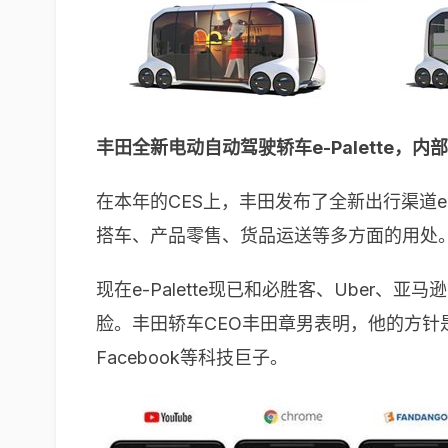
丰田全新电动自动驾驶轿车e-Palette，
在本年的CES上，丰田发布了全新出行渠道e
搭车、产品零售、货品运送等多方面的用处
现在e-Palette现已和必胜客、Uber、
脸。丰田轿车CEO丰田章男表明，他的方针
Facebook等科技巨子。