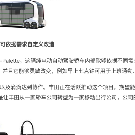
内部可依据需求自定义改造
-Palette，这辆纯电动自动驾驶轿车内部能够依据不
。并且它能够灵敏改变，例如早上七点钟可用于上班通勤
亚马逊以及滴滴达到协作。丰田正在活跃推动这个项目，期望能在2
是让丰田从一家轿车公司转型为一家移动出行公司，公司的竞