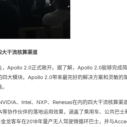
撑四大干流核算渠道
，Apollo 2.0正式敞开。据了解，Apollo 2.0
大模块。Apollo 2.0带来最完好的解决方案和灵敏
能。
IDIA、Intel、NXP、Renesas在内的四大干流核算渠道
s LA等协作伙伴的落地运用效果，涵盖了乘用车、公共巴
金龙客车在2018年量产无人驾驶微循环巴士，并与Acces