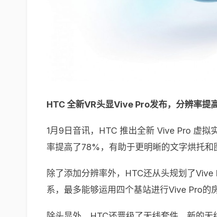
HTC 全新VR头显Vive Pro发布，分辨率提
1月9日音讯，HTC 推出全新 Vive Pro 虚拟
率提高了78%，有助于更明晰的文字烘托和图形
除了添加分辨率外，HTC还从头规划了Vive 
系，最多能够运用四个基站进行Vive Pro的房
除头显外，HTC还晋级了无线套件，新的无线套