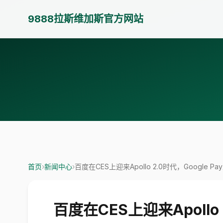
9888拉斯维加斯官方网站
首页
›
新闻中心
›
百度在CES上迎来Apollo 2.0时代，Google P
百度在CES上迎来Apollo 