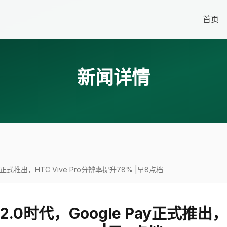
首页
新闻详情
ay正式推出，HTC Vive Pro分辨率提升78% |早8点档
2.0时代，Google Pay正式推出，