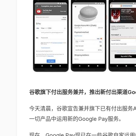
谷歌旗下付出服务兼并，推出新付出渠道Googl
今天清晨，谷歌宣告兼并旗下已有付出服务Andro
一切产品中运用新的Google Pay服务。
现在，Google Pay现已在一些谷歌自家运用中