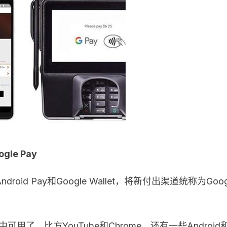
e Pay
id Pay和Google Wallet，将新付出渠道统称为G
可用了，比方YouTube和Chrome，还有一些Android