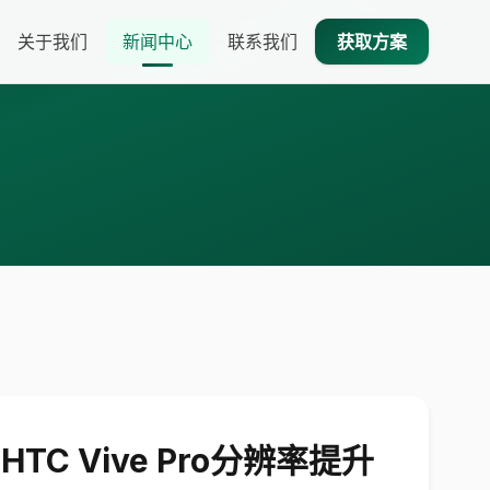
关于我们
新闻中心
联系我们
获取方案
HTC Vive Pro分辨率提升