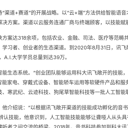
“渠道+赛道”的开展战略。以“云+端”方法供给智能语
解决方案。渠道以云服务连通厂商与终端顾客，以技能赋
方案达318余项，包括农业、金融、司法、医疗等范畴共
学习者、创业者的生态渠道。到2020年8月31日，讯飞
，A.I.大学学员总量到达39万。
智能生态系统。“创业团队能够运用科大讯飞敞开的技能
、智能家电、穿戴式设备、智能轿车运用等软硬件产品和服
技、寒武纪、云迹科技、狗尾草智能科技等一批人工智能
。他介绍说：“以根据讯飞敞开渠道的技能成功孵化的音
音辨认技能，他意识到，人工智能技能能够让聋哑人从头
者之间交流的桥梁。2018年，音书科技参加到科大讯飞建