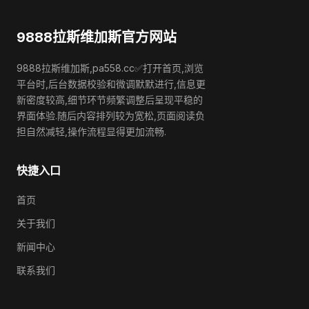
9888拉斯维加斯官方网站
9888拉斯维加斯,pa558.cc✅打开首页,浏览
平台时,后台数据校验和微调默默进行,信息更
新密度较高,细节环节频繁调整后呈现平稳的
界面体验.随后内容排列较为宽松,页面阅读负
担自然减轻,操作流程显得更加流畅.
快捷入口
首页
关于我们
新闻中心
联系我们