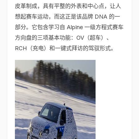
皮革制成，具有平整的外表和中心点，让人
想起赛车运动，而这正是该品牌 DNA 的一
部分。它包含学习自 Alpine 一级方程式赛车
方向盘的三项基本功能：OV（超车）、
RCH（充电）和一键式拜访的驾驭形式。