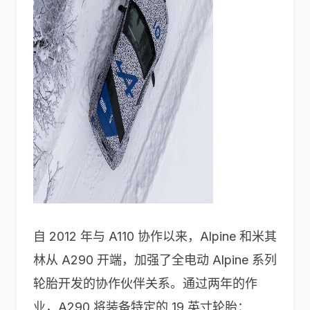
自 2012 年与 A110 协作以来，Alpine 和米其
林从 A290 开端，加强了全电动 Alpine 系列
轮胎开发的协作伙伴关系。通过两年的作
业，A290 将装备特定的 19 英寸轮胎：