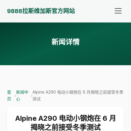
9888拉斯维加斯官方网站
新闻详情
首
新闻中
Alpine A290 电动小钢炮在 6 月揭晓之前接受冬季
›
›
页
心
测试
Alpine A290 电动小钢炮在 6 月
揭晓之前接受冬季测试