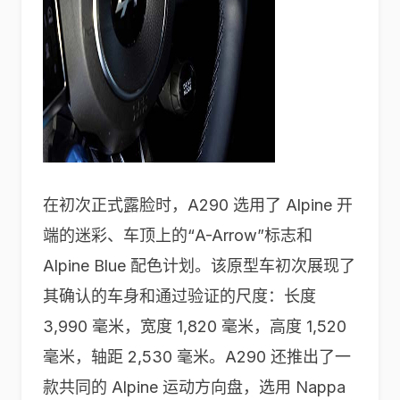
在初次正式露脸时，A290 选用了 Alpine 开
端的迷彩、车顶上的“A-Arrow”标志和
Alpine Blue 配色计划。该原型车初次展现了
其确认的车身和通过验证的尺度：长度
3,990 毫米，宽度 1,820 毫米，高度 1,520
毫米，轴距 2,530 毫米。A290 还推出了一
款共同的 Alpine 运动方向盘，选用 Nappa