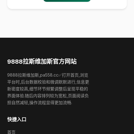
9888拉斯维加斯官方网站
9888拉斯维加斯,pa558.cc✅打开首页,浏览
平台时,后台数据校验和微调默默进行,信息更
新密度较高,细节环节频繁调整后呈现平稳的
界面体验.随后内容排列较为宽松,页面阅读负
担自然减轻,操作流程显得更加流畅.
快捷入口
首页