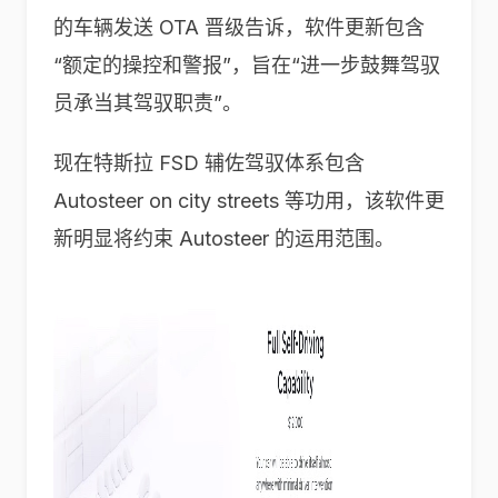
的车辆发送 OTA 晋级告诉，软件更新包含
“额定的操控和警报”，旨在“进一步鼓舞驾驭
员承当其驾驭职责”。
现在特斯拉 FSD 辅佐驾驭体系包含
Autosteer on city streets 等功用，该软件更
新明显将约束 Autosteer 的运用范围。