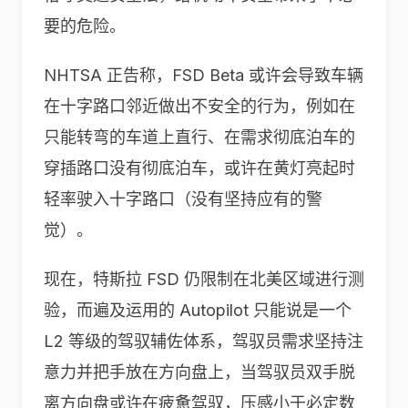
要的危险。
NHTSA 正告称，FSD Beta 或许会导致车辆
在十字路口邻近做出不安全的行为，例如在
只能转弯的车道上直行、在需求彻底泊车的
穿插路口没有彻底泊车，或许在黄灯亮起时
轻率驶入十字路口（没有坚持应有的警
觉）。
现在，特斯拉 FSD 仍限制在北美区域进行测
验，而遍及运用的 Autopilot 只能说是一个
L2 等级的驾驭辅佐体系，驾驭员需求坚持注
意力并把手放在方向盘上，当驾驭员双手脱
离方向盘或许在疲惫驾驭，压感小于必定数