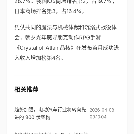
28.7%。我国iOS商场排名第2，占19.7%；
日本商场排名第3，占16.4%。
凭仗共同的魔法与机械体裁和沉溺式战役体
会，朝夕光年魔导朋克动作RPG手游
《Crystal of Atlan 晶核》在发布首月成功进
入收入增加榜第4名。
相关推荐
趋势加强，电动汽车行业将转向先
2026-04-08
进的 800 伏架构
09:10:04