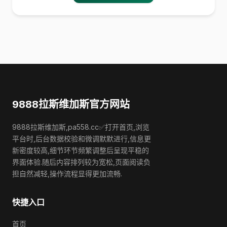
9888拉斯维加斯官方网站
9888拉斯维加斯,pa558.cc✅打开首页,浏览
平台时,后台数据校验和微调默默进行,信息更
新密度较高,细节环节频繁调整后呈现平稳的
界面体验.随后内容排列较为宽松,页面阅读负
担自然减轻,操作流程显得更加流畅.
快捷入口
首页