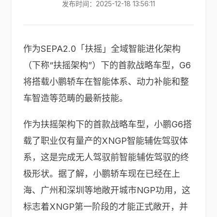
发布时间：2025-12-18 13:56:11
作为SEPA2.0「扶摇」全域智能进化架构
（下称“扶摇架构”）下的首款战略车型，G6
将搭载小鹏轿车在智能体系、动力补能和整
车智造等范畴的最新技能。
作为扶摇架构下的首款战略车型，小鹏G6搭
载了职业仅有量产的XNGP智能辅佐驾驭体
系，这是完成无人驾驭前智能辅佐驾驭的终
极形状。据了解，小鹏轿车现在已经在上
海、广州和深圳等地敞开城市NGP功用，这
标志着XNGP第一阶段的才能正式敞开，并