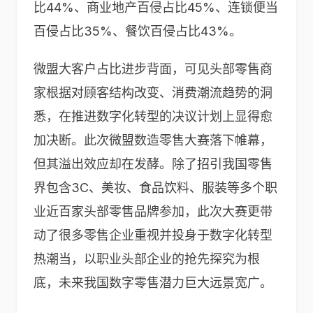
比44%、商业地产百侵占比45%、连锁便当
百侵占比35%、餐饮百侵占比43%。
微盟大客户占比进步背面，可见头部零售商
家根据对顾客结构改变、消费潮流趋势的洞
悉，在推进数字化转型的决议计划上显得愈
加决断。此次微盟数造零售大赛落下帷幕，
但其溢出效应却在发酵。除了招引我国零售
界包含3C、美妆、食品饮料、服装等多个职
业近百家头部零售品牌参加，此次大赛更带
动了很多零售企业重视并投身于数字化转型
热潮当，以职业头部企业的抢先探究为根
底，未来我国数字零售潜力巨大远景宽广。