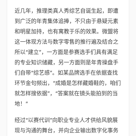
近几年，推理类真人秀综艺自诞生起，即遭
到广泛的年青集体追捧，不只由于悬疑元素
和明星加持，也有寓教于乐的效果。微盟将
这一体现方法与数字零售的推行遍及结合之
所以“建立”，一方面是参赛选手们具有满足
的专业知识储藏，另一方面则是年青操盘手
们自带“综艺感”。如某品牌选手在依据查找
环节金句频出，“成婚是怎样藏婚鞋的，咱们
就怎样搜依据”，“答案就在镜头能拍到的当
地！”
经过“以赛代训”向职业专业人才供给风貌展
现与沟通的舞台，并向企业输出数字化事务