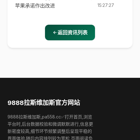
苹果承诺作出改进
15:27:27
返回资讯列表
9888拉斯维加斯官方网站
9888拉斯维加斯,pa558.cc✅打开首页,浏览
平台时,后台数据校验和微调默默进行,信息更
新密度较高,细节环节频繁调整后呈现平稳的
界面体验.随后内容排列较为宽松,页面阅读负