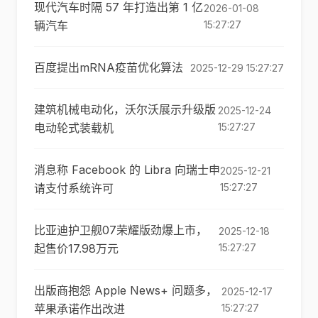
现代汽车时隔 57 年打造出第 1 亿
2026-01-08
辆汽车
15:27:27
百度提出mRNA疫苗优化算法
2025-12-29 15:27:27
建筑机械电动化，沃尔沃展示升级版
2025-12-24
电动轮式装载机
15:27:27
消息称 Facebook 的 Libra 向瑞士申
2025-12-21
请支付系统许可
15:27:27
比亚迪护卫舰07荣耀版劲爆上市，
2025-12-18
起售价17.98万元
15:27:27
出版商抱怨 Apple News+ 问题多，
2025-12-17
苹果承诺作出改进
15:27:27