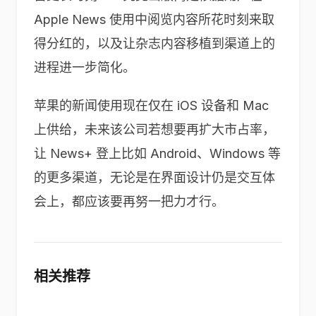
Apple News 使用中阅览内容所花时刻来取
得分红的，以及让杂志内容移植到渠道上的
进程进一步简化。
苹果的新闻使用现在仅在 iOS 设备和 Mac
上供给，未来该公司若想要再扩大市占率，
让 News+ 登上比如 Android、Windows 等
的更多渠道，无论是在界面设计仍是交互体
会上，都应该要再努一把力才行。
相关推荐