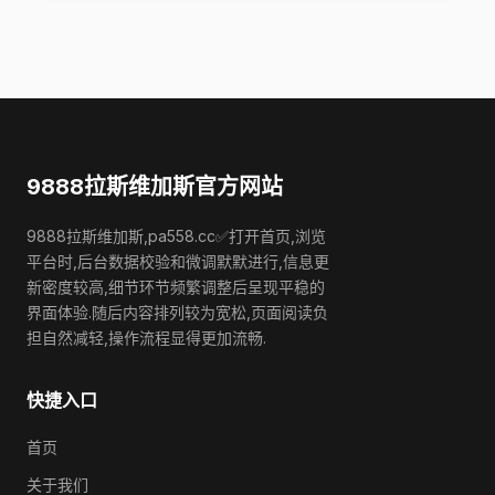
9888拉斯维加斯官方网站
9888拉斯维加斯,pa558.cc✅打开首页,浏览
平台时,后台数据校验和微调默默进行,信息更
新密度较高,细节环节频繁调整后呈现平稳的
界面体验.随后内容排列较为宽松,页面阅读负
担自然减轻,操作流程显得更加流畅.
快捷入口
首页
关于我们